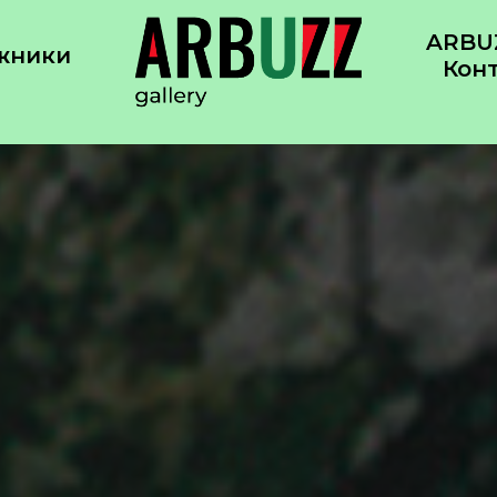
ARBUZ
жники
Кон