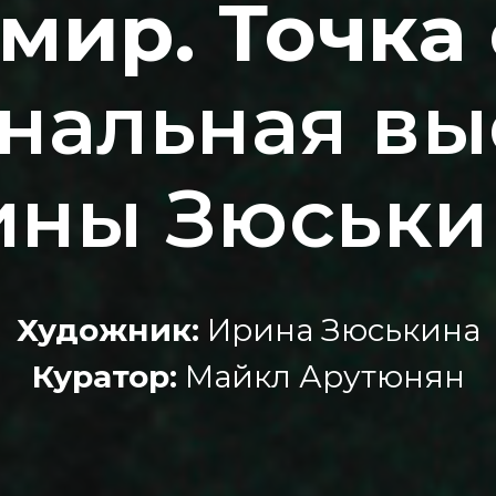
мир. Точка
нальная вы
ины Зюськи
Художник:
Ирина Зюськина
Куратор:
Майкл Арутюнян