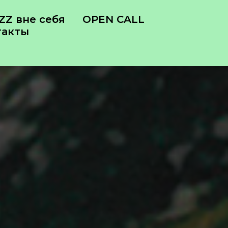
Z вне себя
OPEN CALL
такты