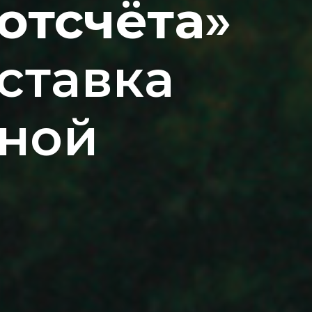
 отсчёта
»
ставка
ной