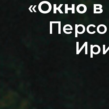
«
Окно в 
Персо
Ир